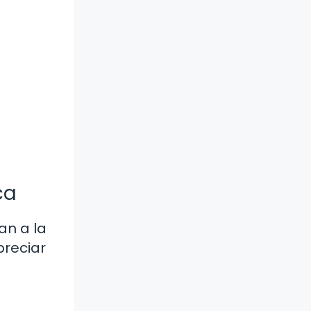
ca
an a la
preciar