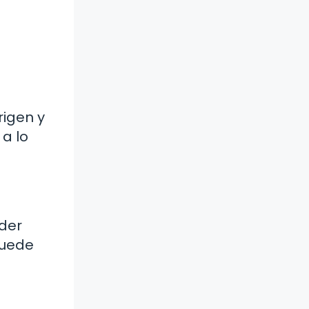
rigen y
 a lo
der
puede