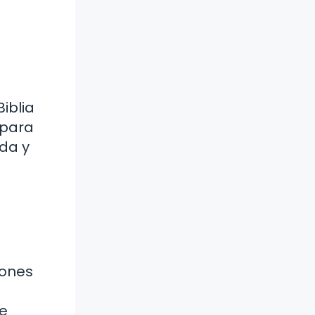
iblia
 para
da y
iones
de