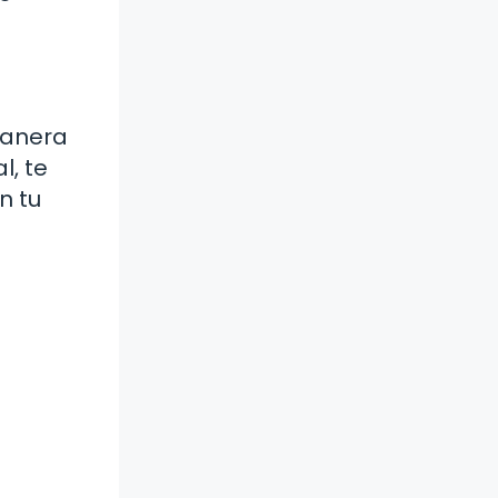
manera
l, te
n tu