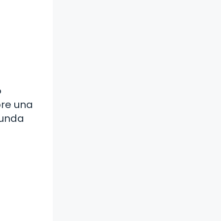
o
bre una
funda