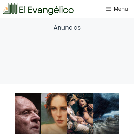
Saltar
Menu
al
contenido
Anuncios