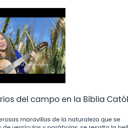
irios del campo en la Biblia Cató
erosas maravillas de la naturaleza que se
 de versículos y parábolas, se resalta la bel