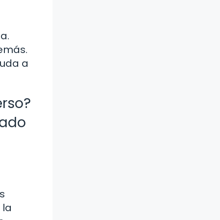
a.
demás.
yuda a
erso?
vado
s
 la