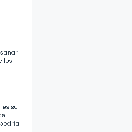
 sanar
e los
e
 es su
te
 podría