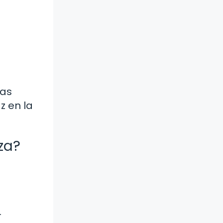
zas
z en la
za?
.