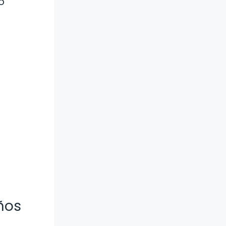
o
ños
?