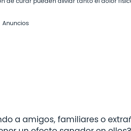
 de curar pueden aliviar tanto el dolor físic
Anuncios
do a amigos, familiares o extra
ner un efecto sanador en ellos