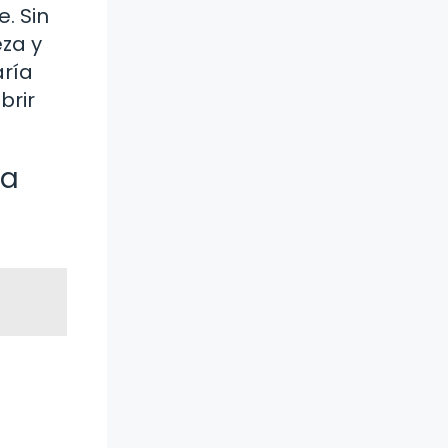
. Sin
 y ​​
aría
brir
ia