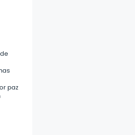
ede
 has
a
or paz
n