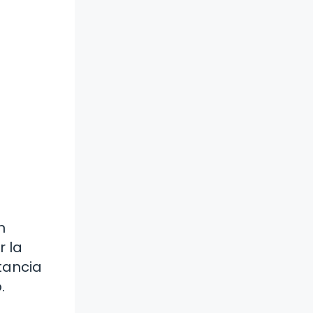
n
 la
tancia
.