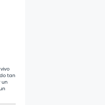
 vivo
ado tan
 un
 un