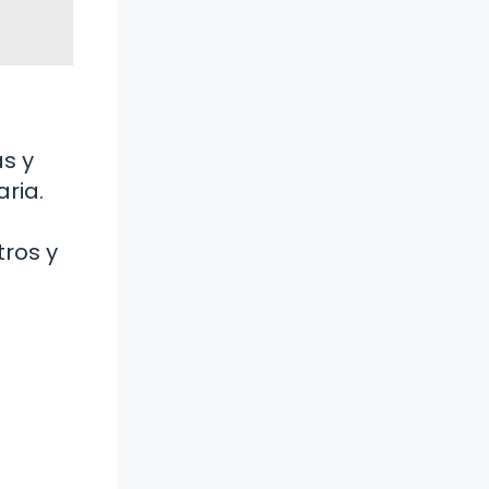
s y
ria.
tros y