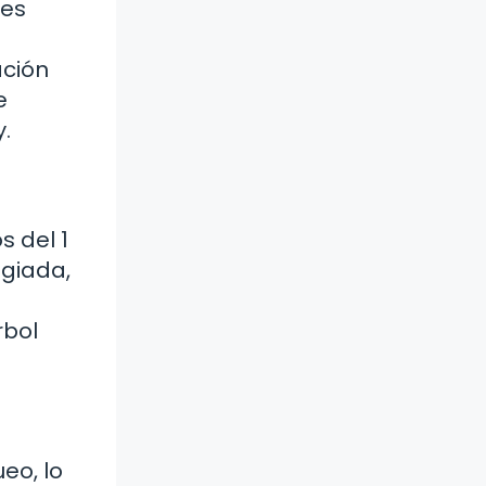
jes
ación
e
.
s del 1
egiada,
rbol
eo, lo