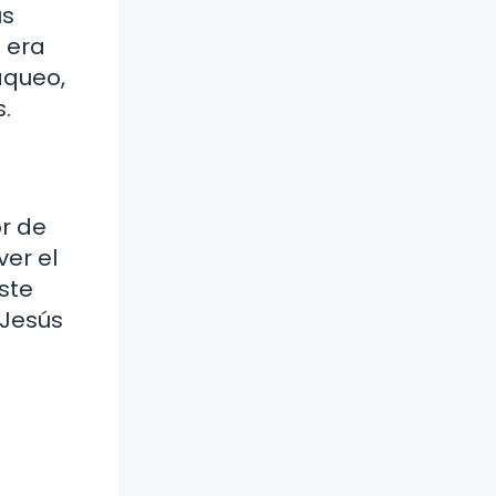
ús
 era
aqueo,
.
r de
er el
ste
 Jesús