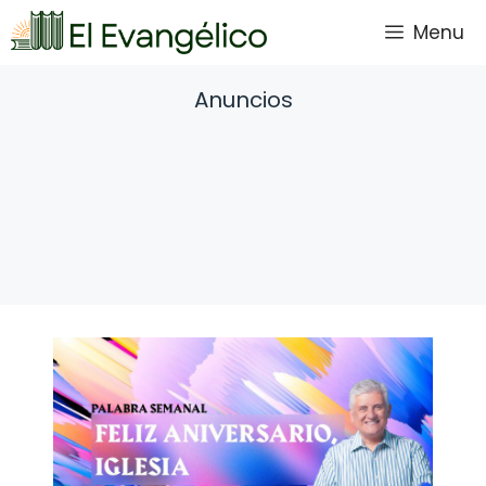
Saltar
Menu
al
contenido
Anuncios