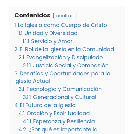
Contenidos
ocultar
1
La Iglesia como Cuerpo de Cristo
1.1
Unidad y Diversidad
1.1.1
Servicio y Amor
2
El Rol de la Iglesia en la Comunidad
2.1
Evangelización y Discipulado
2.1.1
Justicia Social y Compasión
3
Desafíos y Oportunidades para la
Iglesia Actual
3.1
Tecnología y Comunicación
3.1.1
Generacional y Cultural
4
El Futuro de la Iglesia
4.1
Oración y Espiritualidad
4.1.1
Esperanza y Resiliencia
4.2
¿Por qué es importante la