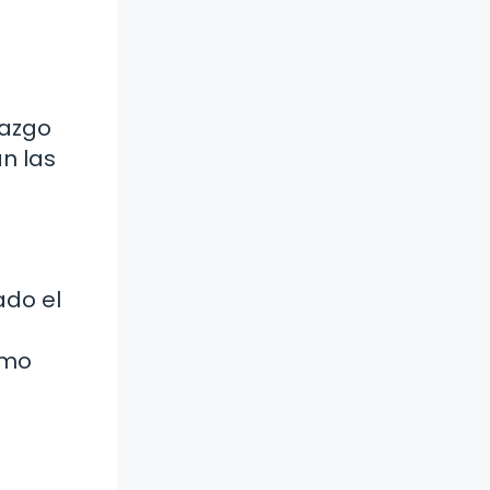
razgo
an las
ado el
omo