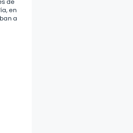
es de
ía, en
aban a