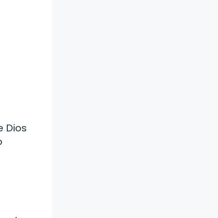
e Dios
o