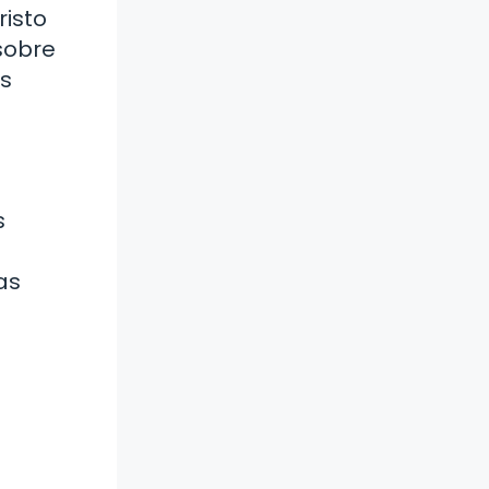
risto
sobre
as
s
as