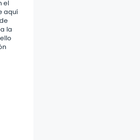
 el
e aquí
 de
a la
ello
ón