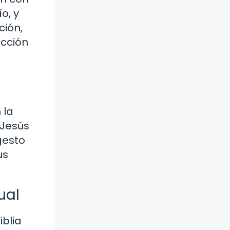
o, y
ción,
ección
 la
 Jesús
gesto
us
ual
iblia