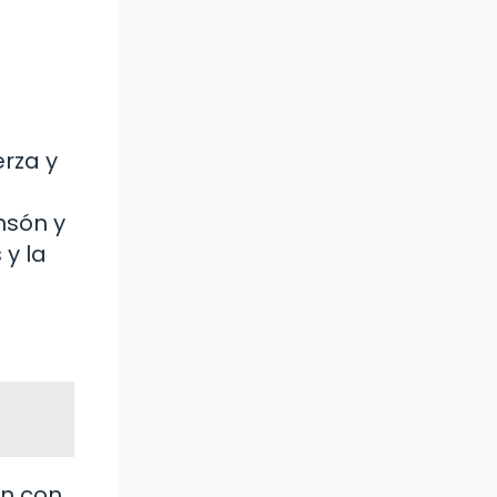
rza y
nsón y
 y la
ón con