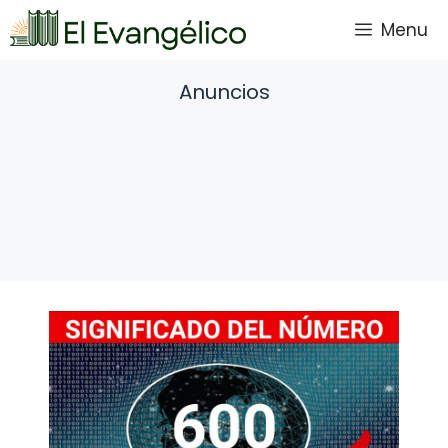
Saltar
Menu
al
contenido
Anuncios