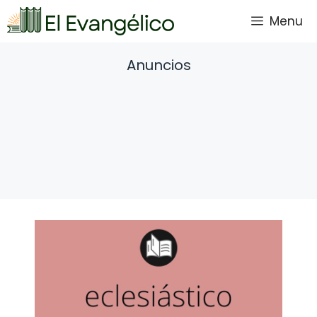
Saltar
Menu
al
contenido
Anuncios