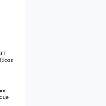
il
íticas
nos
 que