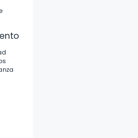
e
iento
ad
os
ianza