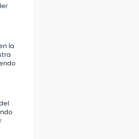
der
en la
stra
iendo
del
ando
r