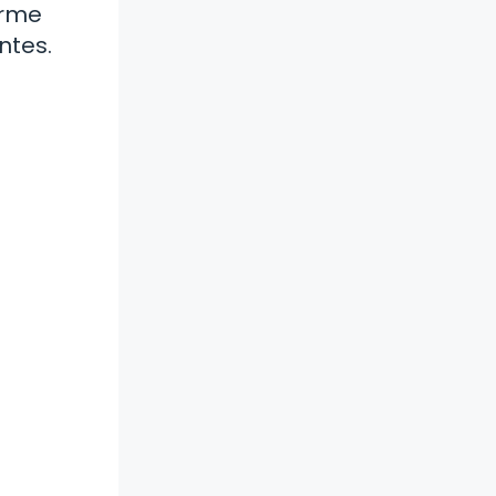
irme
ntes.