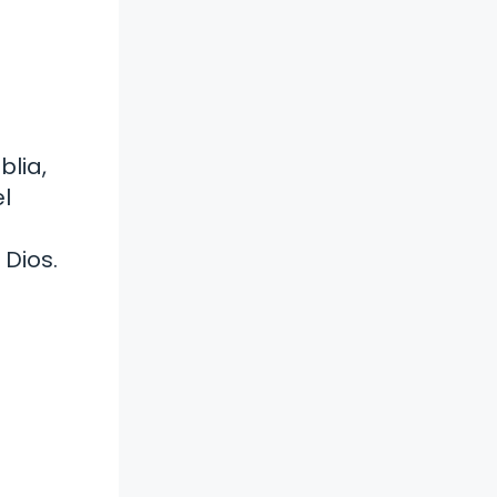
blia,
l
 Dios.