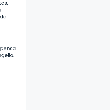
tos,
a
 de
mpensa
gelio.