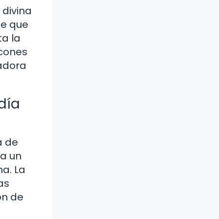
 divina
de que
a la
ncones
zadora
día
a de
ra un
na. La
as
ón de