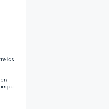
re los
 en
cuerpo