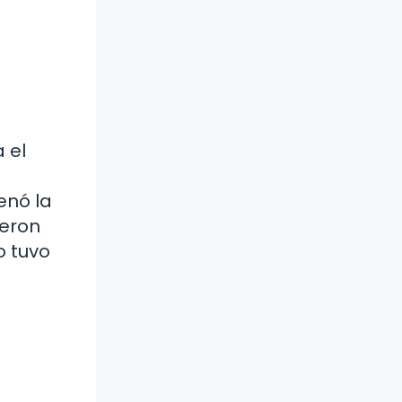
 el
enó la
ueron
o tuvo