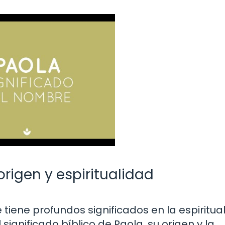
origen y espiritualidad
tiene profundos significados en la espiritua
 significado bíblico de Paola, su origen y la