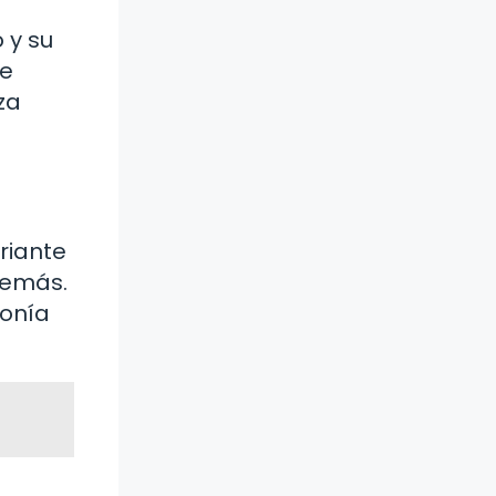
 y su
fe
za
riante
demás.
tonía