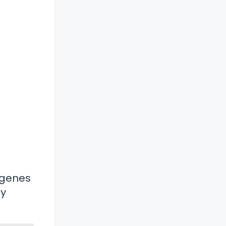
ágenes
 y