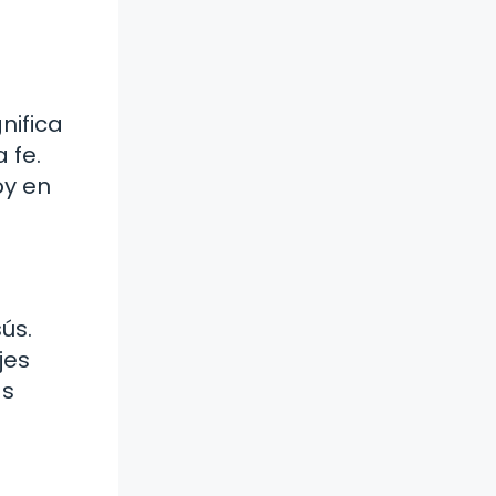
nifica
 fe.
oy en
ús.
jes
as