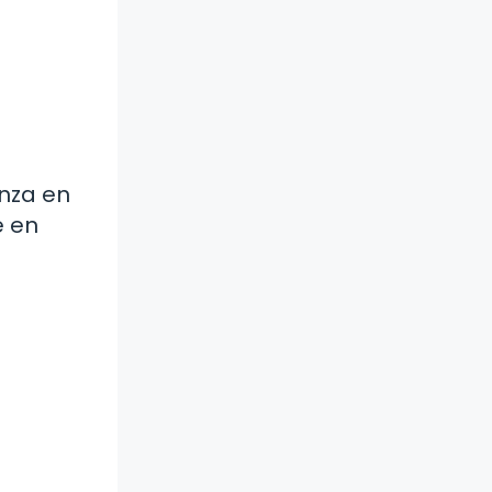
anza en
e en