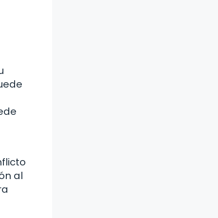
u
puede
uede
licto
ón al
ra