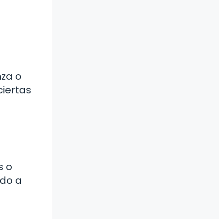
nza o
ciertas
s o
ado a