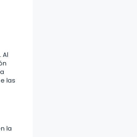
 Al
ión
ia
e las
n la