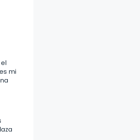
 el
es mi
una
s
laza