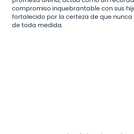
promesa divina, actúa como un recordato
compromiso inquebrantable con sus hijos
fortalecido por la certeza de que nunc
de toda medida.