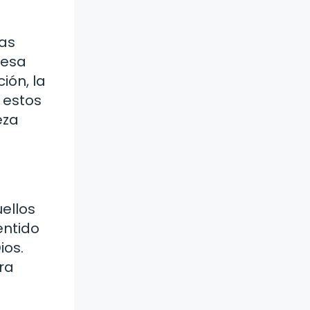
las
mesa
ión, la
e estos
eza
ellos
entido
ios.
ra