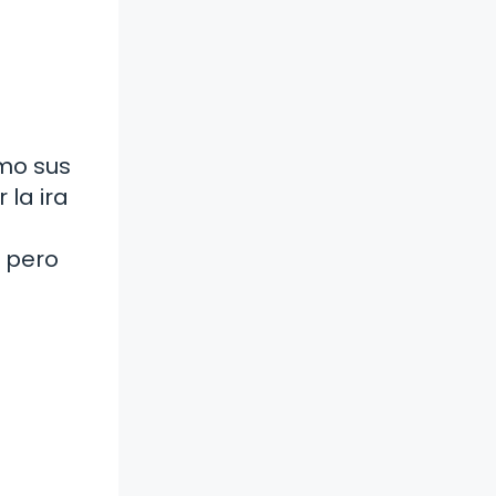
omo sus
 la ira
, pero