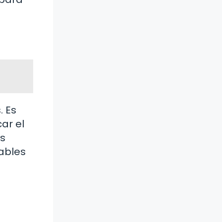
. Es
ar el
os
ables