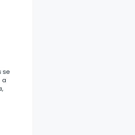
s se
a a
a,