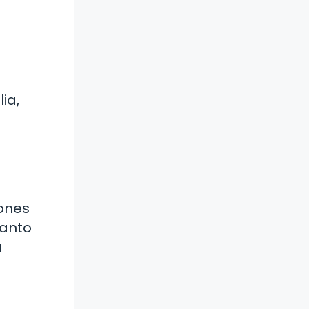
ia,
iones
santo
u