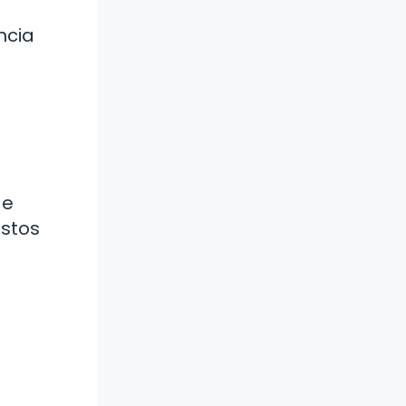
ncia
de
estos