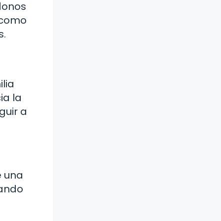
ndonos
e como
s.
lia
ia la
guir a
e una
dando