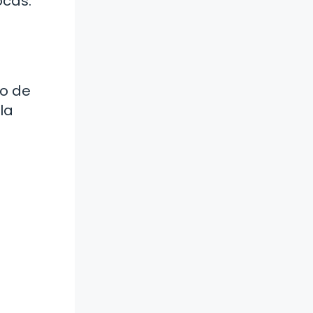
ocas.
lo de
la