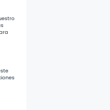
uestro
as
para
este
ciones