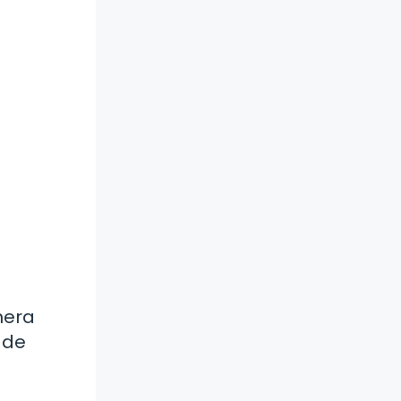
nera
 de