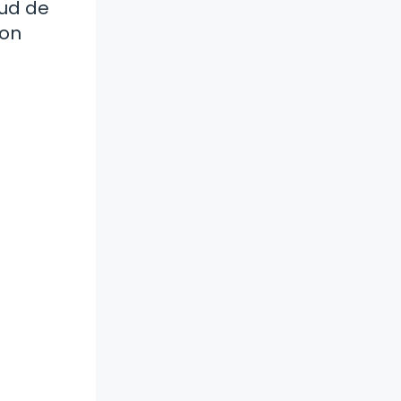
tud de
con