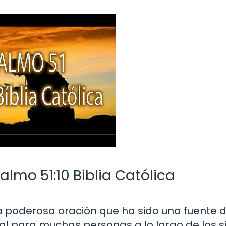
lmo 51:10 Biblia Católica
una poderosa oración que ha sido una fuente 
ual para muchas personas a lo largo de los si