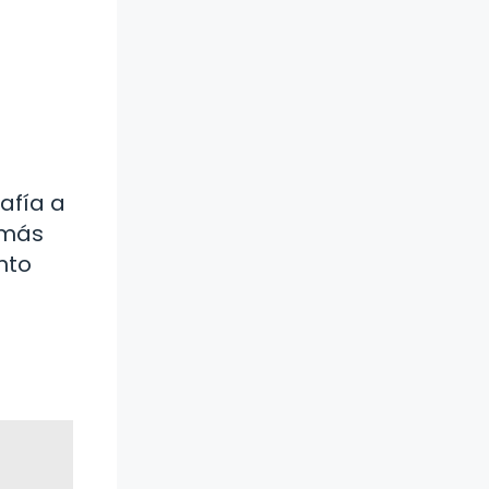
afía a
 más
nto