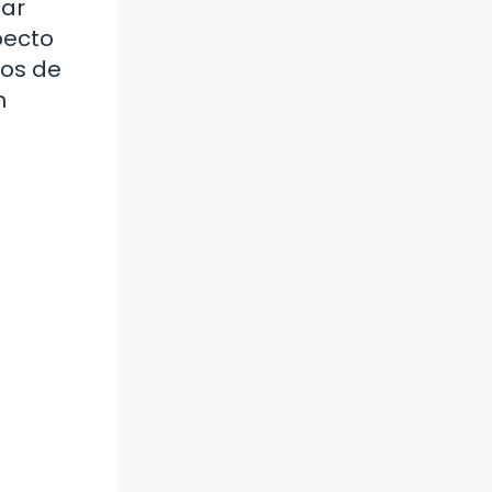
car
pecto
nos de
n