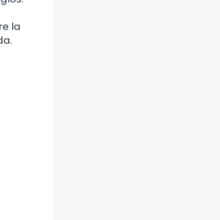
re la
da.