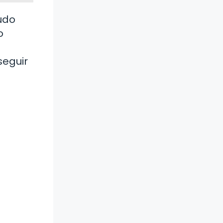
udo
o
seguir