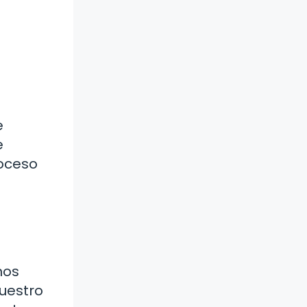
e
e
roceso
nos
nuestro