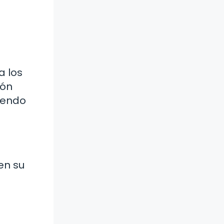
a los
dón
iendo
en su