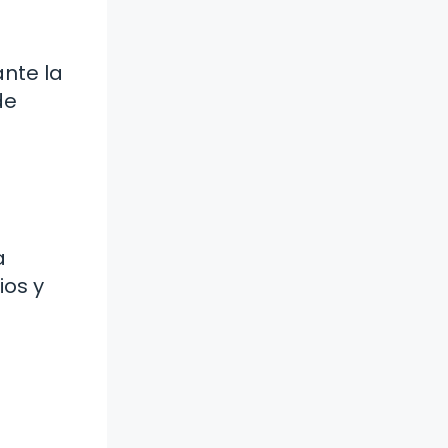
ante la
de
a
ios y