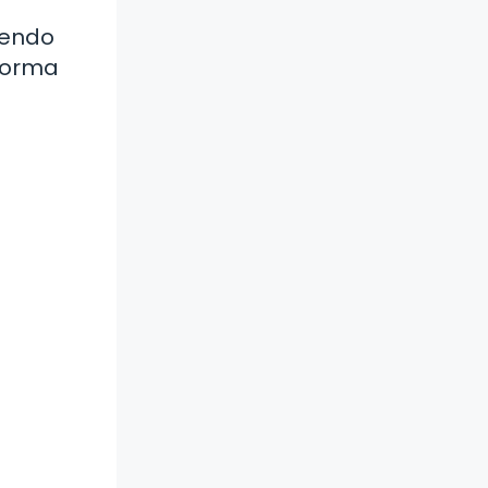
iendo
sforma