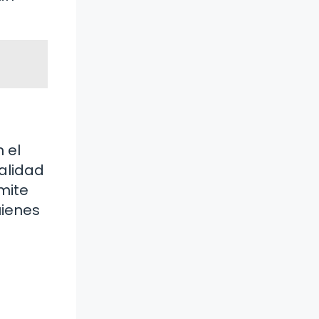
 el
ealidad
mite
uienes