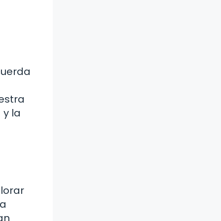
ecuerda
estra
 y la
lorar
la
an