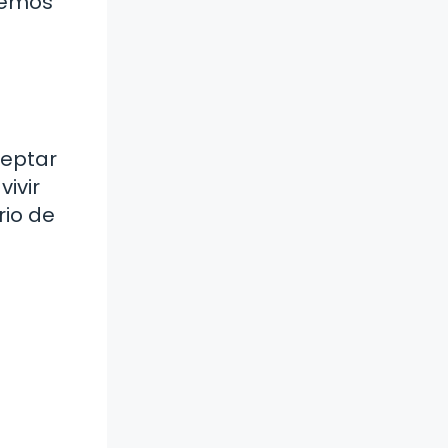
demos
ceptar
vivir
io de