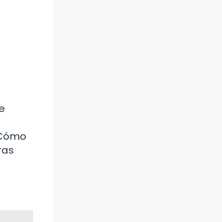
e
 ¿Cómo
ras