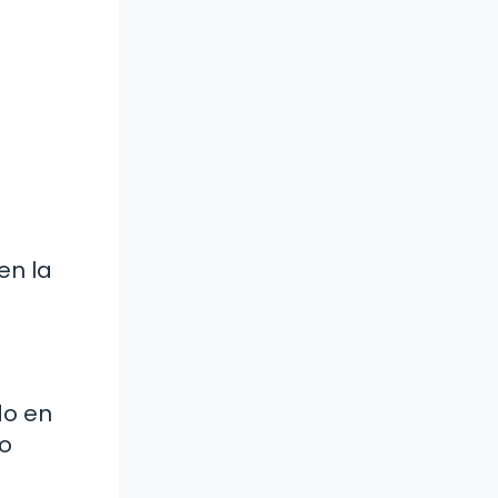
en la
do en
no