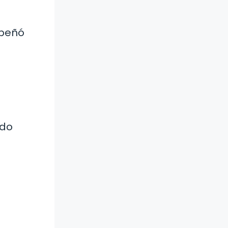
mpeñó
ado