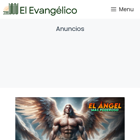
Saltar
Menu
al
contenido
Anuncios