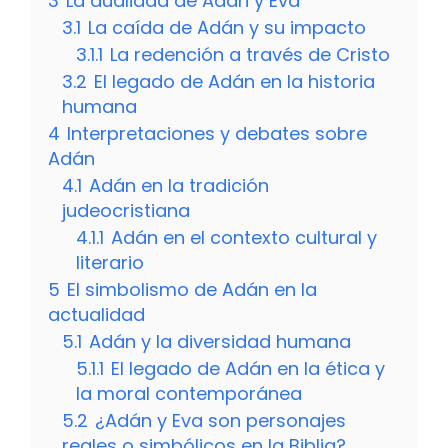
3
La dualidad de Adán y Eva
3.1
La caída de Adán y su impacto
3.1.1
La redención a través de Cristo
3.2
El legado de Adán en la historia
humana
4
Interpretaciones y debates sobre
Adán
4.1
Adán en la tradición
judeocristiana
4.1.1
Adán en el contexto cultural y
literario
5
El simbolismo de Adán en la
actualidad
5.1
Adán y la diversidad humana
5.1.1
El legado de Adán en la ética y
la moral contemporánea
5.2
¿Adán y Eva son personajes
reales o simbólicos en la Biblia?