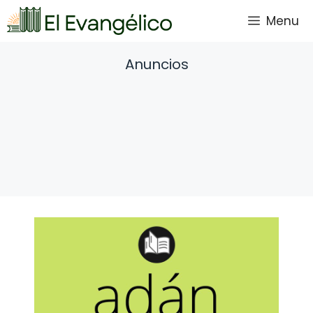
Saltar
Menu
al
contenido
Anuncios