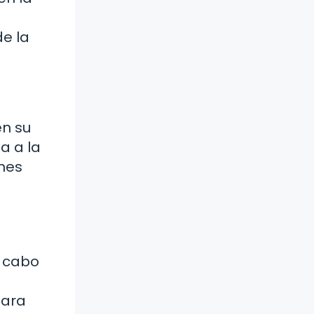
de la
en su
a a la
ones
a cabo
para