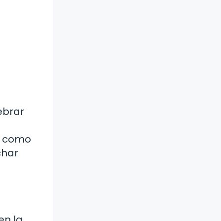
ebrar
s como
char
en la