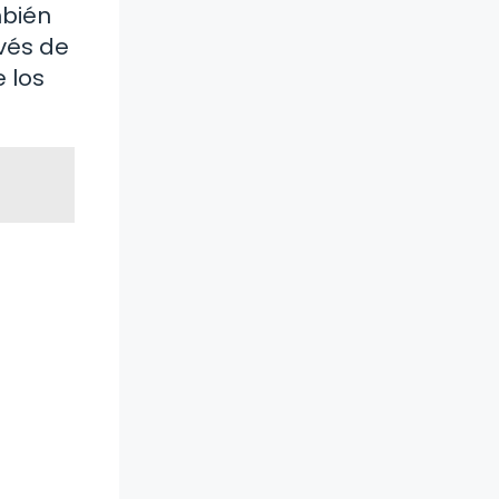
mbién
avés de
 los