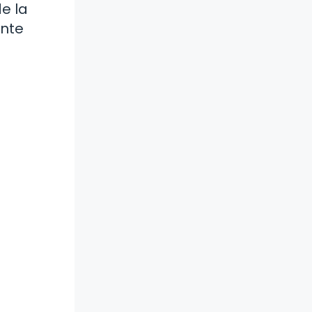
e la
ente