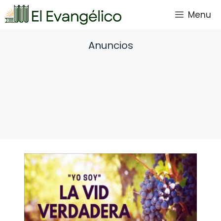
Saltar
Menu
al
contenido
Anuncios