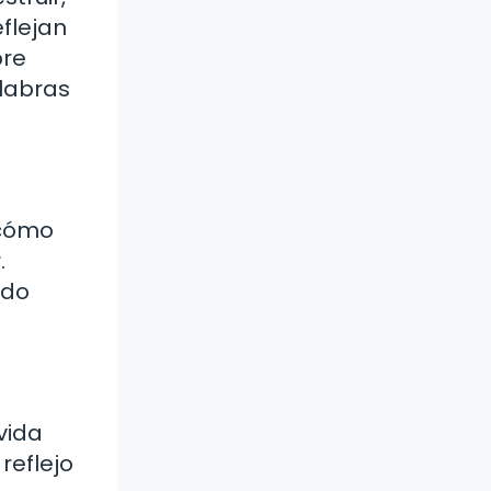
flejan
bre
alabras
 cómo
.
odo
vida
reflejo