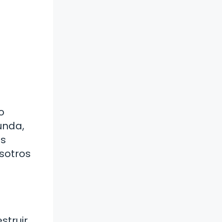
o
unda,
os
sotros
truir,