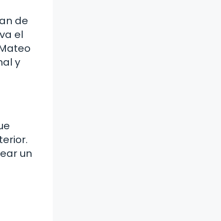
ean de
va el
 Mateo
al y
ue
erior.
ear un