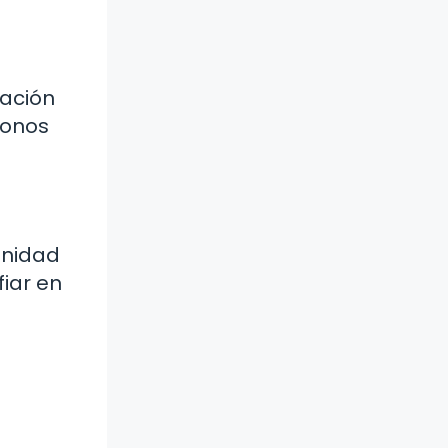
ración
donos
enidad
iar en