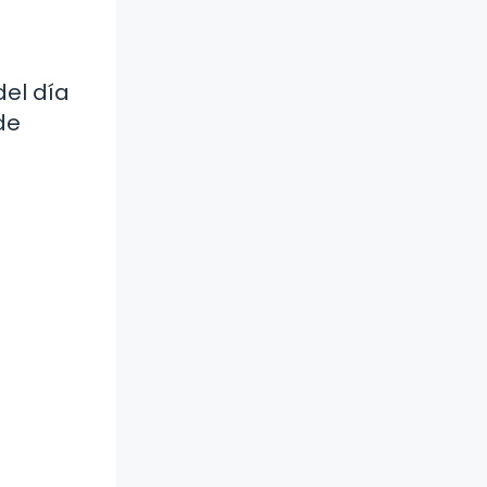
del día
de