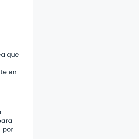
sea que
ete en
a
para
á por