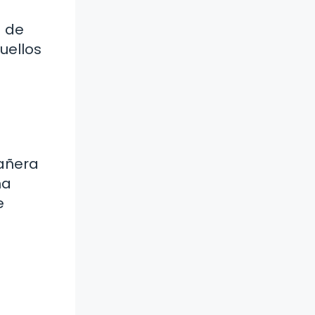
a de
uellos
pañera
na
e