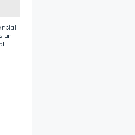
ncial
Es un
al