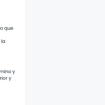
do que
 la
amino y
ior y