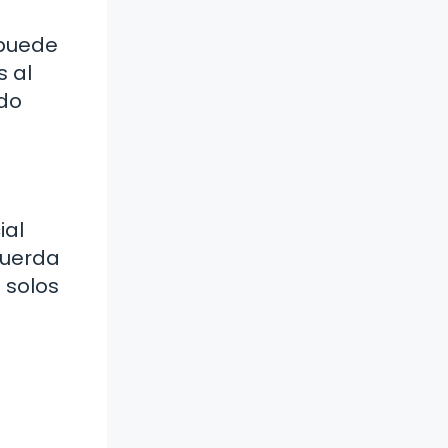
 puede
s al
ndo
ial
cuerda
 solos