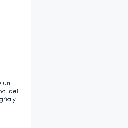
s un
nal del
gría y