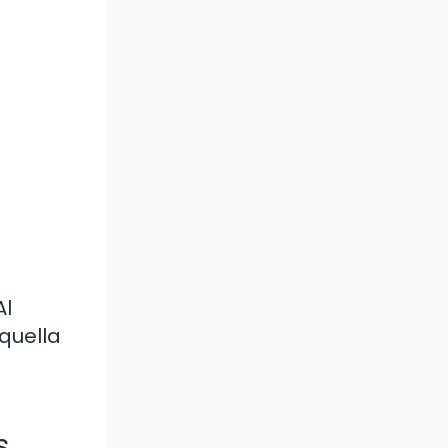
Al
quella
s