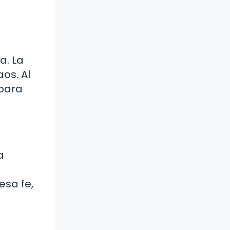
a. La
os. Al
 para
a
esa fe,