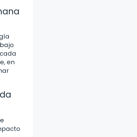
emana
rgía
abajo
 cada
e, en
har
eda
se
impacto