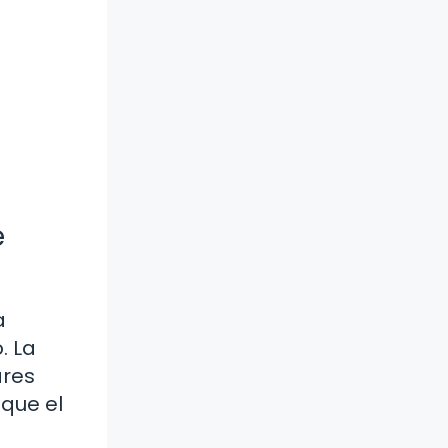
e
a
. La
ares
 que el