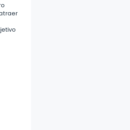
ro
 atraer
jetivo