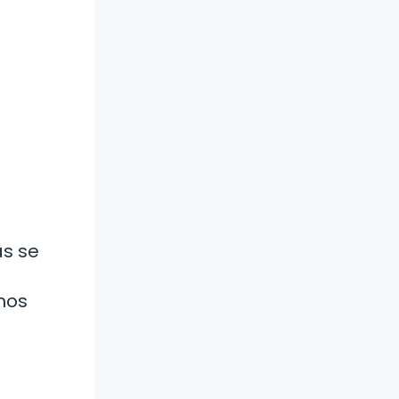
ás se
mos