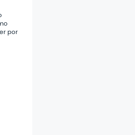
o
ómo
er por