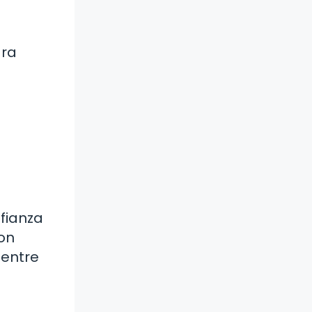
ara
nfianza
on
 entre