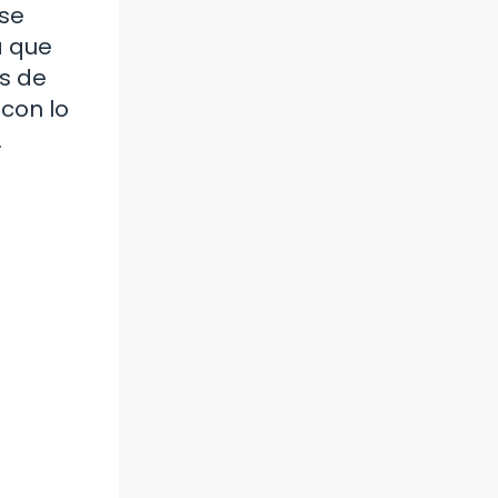
 se
a que
s de
 con lo
.