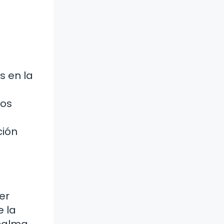
s en la
los
ción
er
 la
 calma