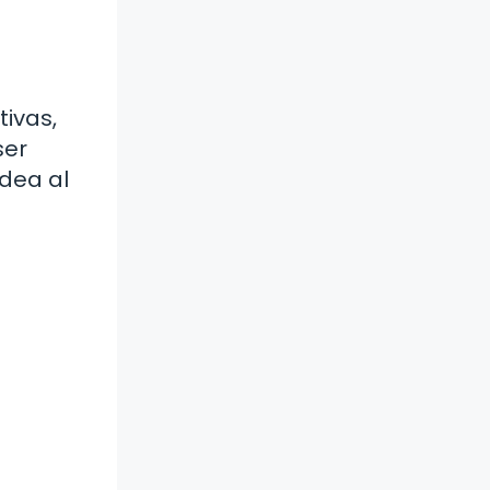
ivas,
ser
dea al