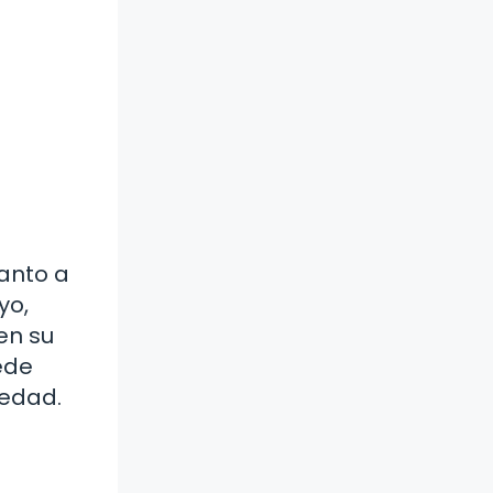
tanto a
yo,
en su
ede
medad.