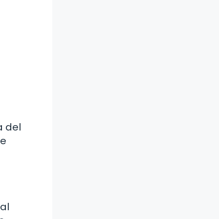
a del
se
al