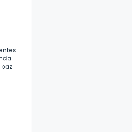
mentes
ncia
e paz