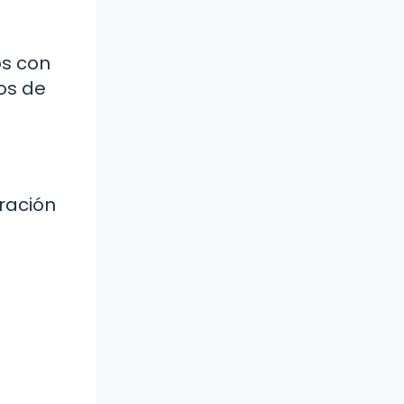
os con
os de
oración