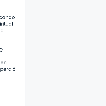
uscando
ritual
ga
e
 en
 perdió