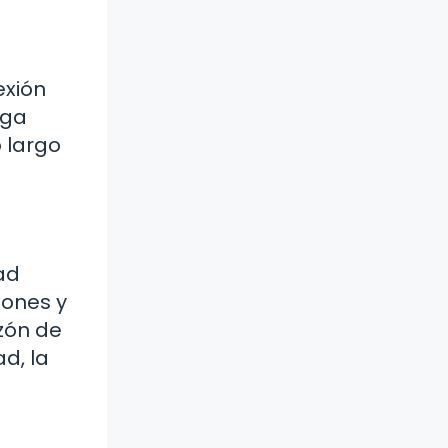
exión
ega
o largo
ad
iones y
zón de
d, la