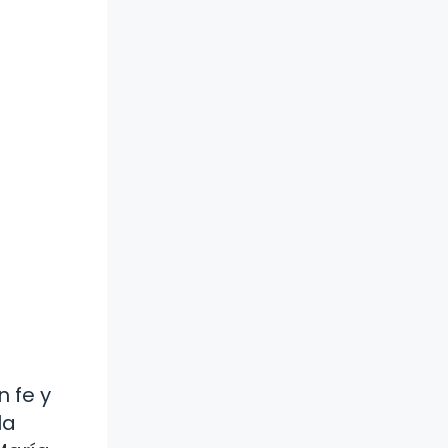
n fe y
la