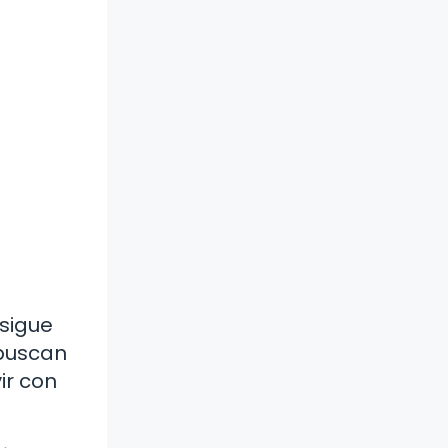
 sigue
 buscan
ir con