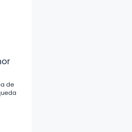
mor
ca de
squeda