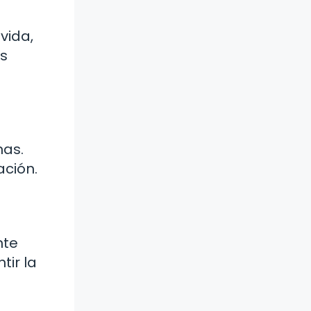
vida,
os
nas.
ación.
nte
tir la