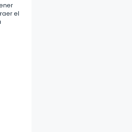
tener
raer el
a