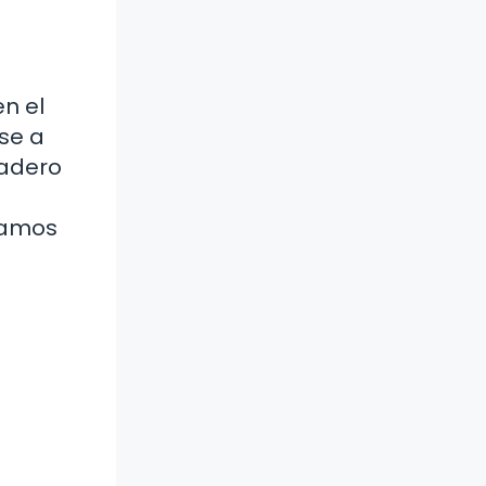
en el
se a
dadero
tamos