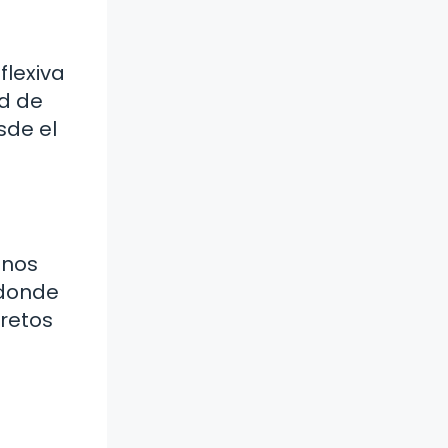
flexiva
ad de
sde el
 nos
 donde
 retos