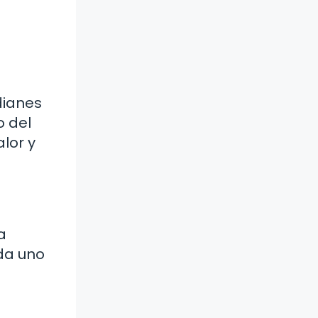
dianes
o del
alor y
a
ada uno