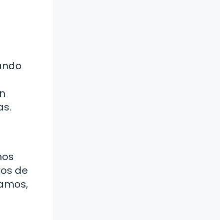
eando
on
as.
nos
ros de
samos,