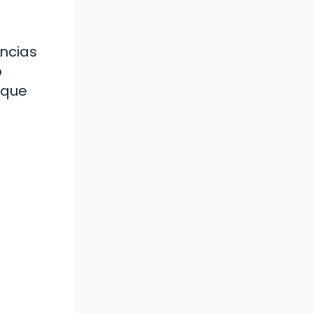
ancias
o
 que