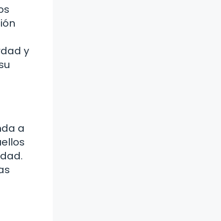
os
ción
rdad y
su
nda a
ellos
idad.
as