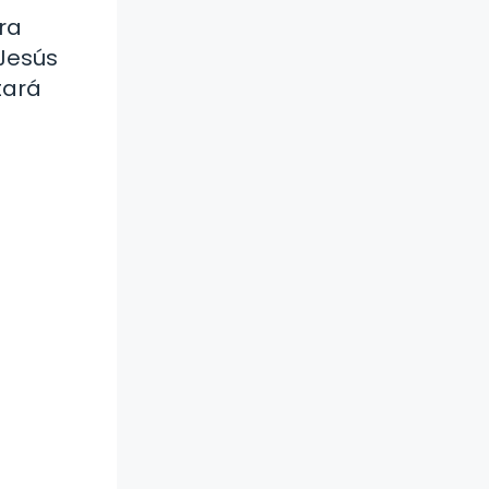
ra
 Jesús
tará