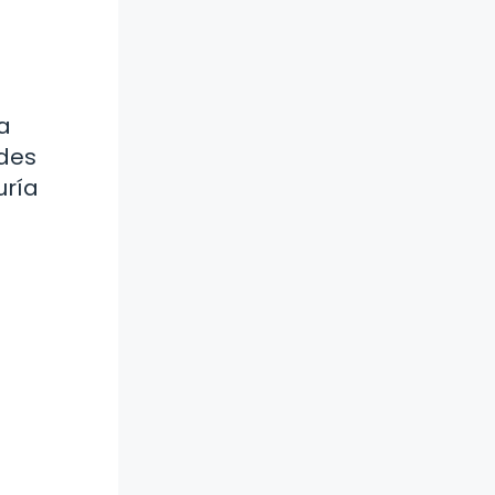
a
ades
uría