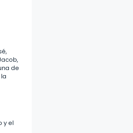
sé,
Jacob,
 una de
 la
 y el