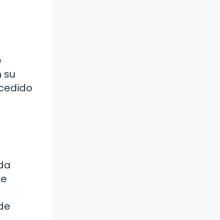
e
n su
ncedido
ada
de
de