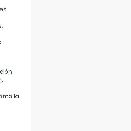
tes
.
.
ación
,
cómo la