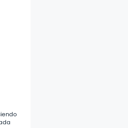
ciendo
gada