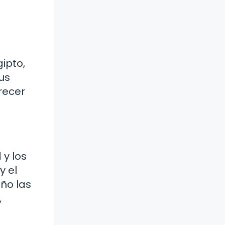
ipto,
us
frecer
 y los
y el
ño las
,