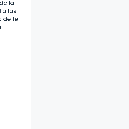
de la
 a las
o de fe
e