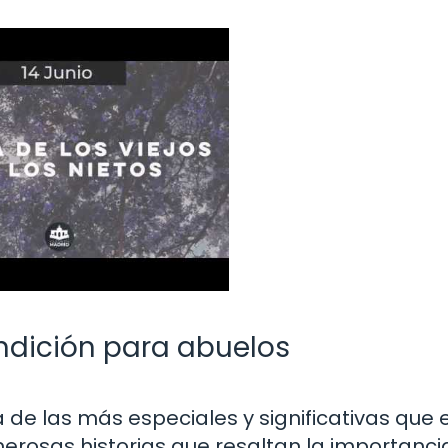
endición para abuelos
a de las más especiales y significativas que 
merosas historias que resaltan la importanci