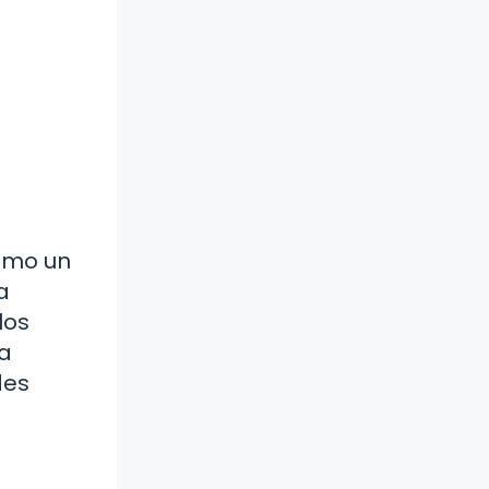
como un
a
los
na
des