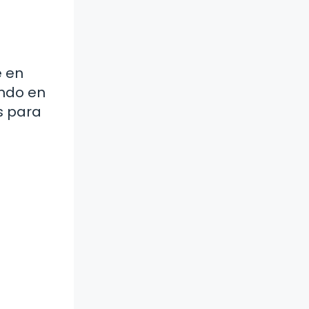
e en
endo en
s para