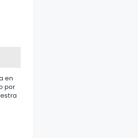
ía en
o por
uestra