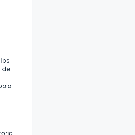
 los
o de
opia
toria