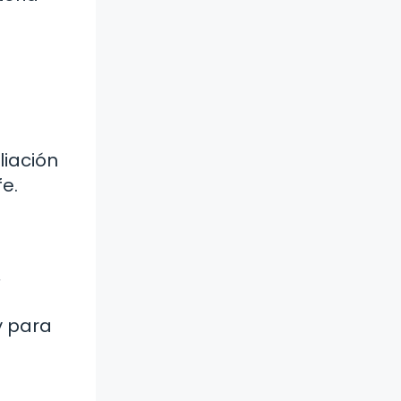
liación
e.
,
y para