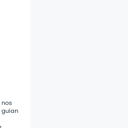
e nos
s guían
e