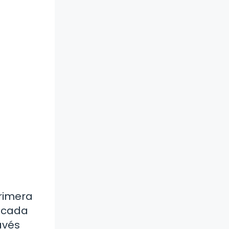
primera
, cada
avés