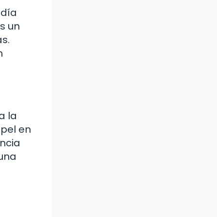
udía
es un
s.
n
a la
apel en
encia
 una