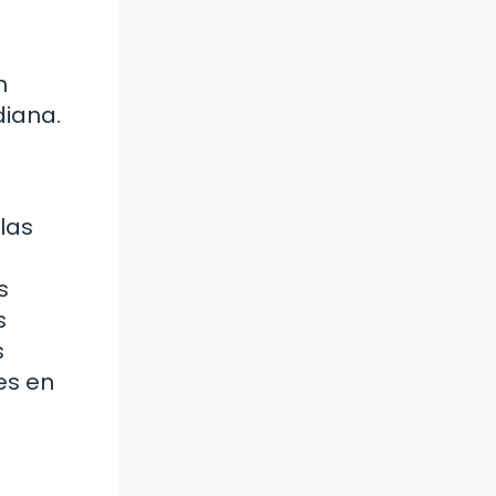
n
diana.
las
s
s
s
es en