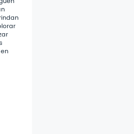
iguen
an
brindan
plorar
zar
s
 en