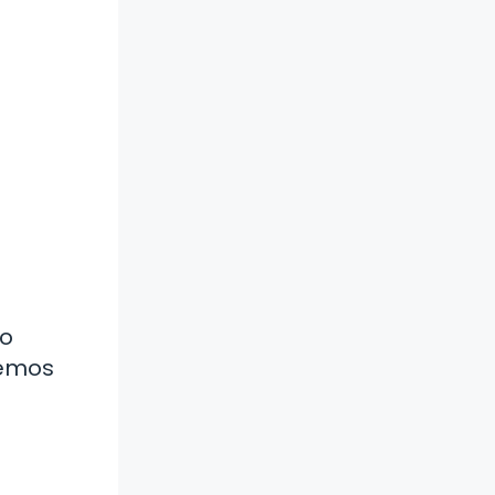
do
demos