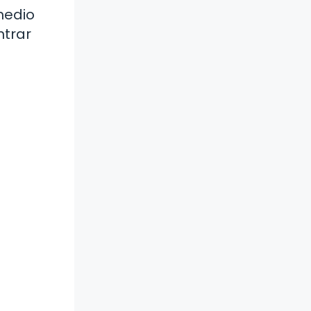
medio
ntrar