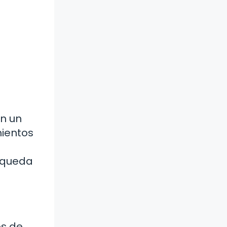
n un
mientos
úsqueda
os de