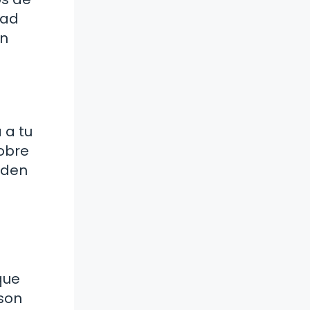
dad
in
 a tu
sobre
eden
que
 son