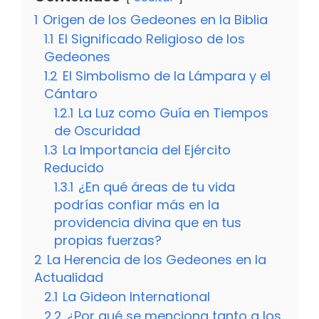
1
Origen de los Gedeones en la Biblia
1.1
El Significado Religioso de los
Gedeones
1.2
El Simbolismo de la Lámpara y el
Cántaro
1.2.1
La Luz como Guía en Tiempos
de Oscuridad
1.3
La Importancia del Ejército
Reducido
1.3.1
¿En qué áreas de tu vida
podrías confiar más en la
providencia divina que en tus
propias fuerzas?
2
La Herencia de los Gedeones en la
Actualidad
2.1
La Gideon International
2.2
¿Por qué se menciona tanto a los